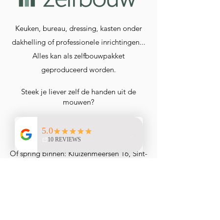
Keuken, bureau, dressing, kasten onder
dakhelling of professionele inrichtingen...
Alles kan als zelfbouwpakket
geproduceerd worden.
Steek je liever zelf de handen uit de
mouwen?
Neem een kijkje op
www.EZI.be
voor
meer info.
Of spring binnen: Kluizenmeersen 16, Sint-
Gillis-Waas.
algemene voorwaarden
eurosun interieur
03 / 770 52 06