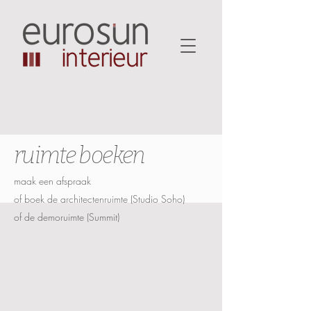
ruimte boeken
maak een afspraak
of boek de architectenruimte (Studio Soho)
of de demoruimte (Summit)